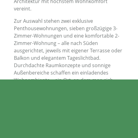
Architektur mit höchstem Wohnkomfort
vereint.
Zur Auswahl stehen zwei exklusive
Penthousewohnungen, sieben großzügige 3-
Zimmer-Wohnungen und eine komfortable 2-
Zimmer-Wohnung – alle nach Süden
ausgerichtet, jeweils mit eigener Terrasse oder
Balkon und elegantem Tageslichtbad.
Durchdachte Raumkonzepte und sonnige
Außenbereiche schaffen ein einladendes
Wohnambiente – ein Ort, an dem man sich
sofort zu Hause fühlt. Das Gebäude fügt sich
harmonisch in die gewachsene Umgebung ein
und überzeugt durch klare, moderne
Architektur mit versetzter Bauweise und
kreativen Gestaltungselementen.
Funktionalität, Energieeffizienz und ein
durchdachtes, wohnfreundliches Konzept