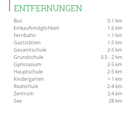
ENTFERNUNGEN
Bus
0.1
km
Einkaufsmöglichkeit
1.6
km
Fernbahn
< 1
km
Gaststätten
1.5
km
Gesamtschule
2-5
km
Grundschule
0.5 - 2
km
Gymnasium
2-5
km
Hauptschule
2-5
km
Kindergarten
< 1
km
Realschule
2-4
km
Zentrum
2.4
km
See
28
km