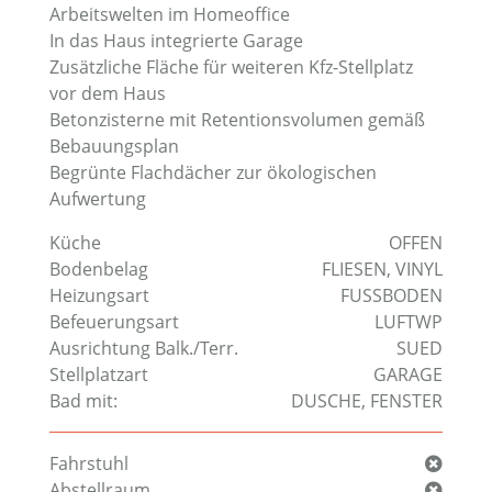
Arbeitswelten im Homeoffice
In das Haus integrierte Garage
Zusätzliche Fläche für weiteren Kfz-Stellplatz
vor dem Haus
Betonzisterne mit Retentionsvolumen gemäß
Bebauungsplan
Begrünte Flachdächer zur ökologischen
Aufwertung
Küche
OFFEN
Bodenbelag
FLIESEN
,
VINYL
Heizungsart
FUSSBODEN
Befeuerungsart
LUFTWP
Ausrichtung Balk./Terr.
SUED
Stellplatzart
GARAGE
Bad mit:
DUSCHE
,
FENSTER
Fahrstuhl
Abstellraum