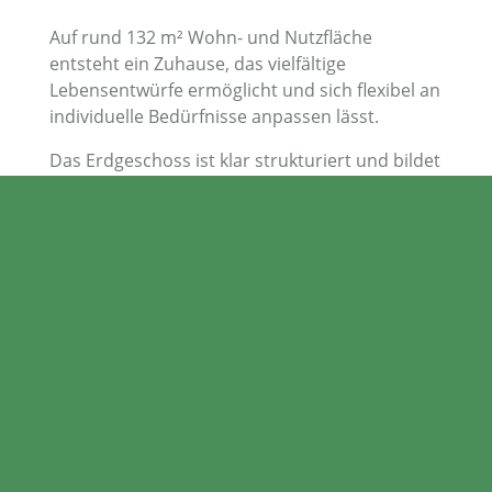
Auf rund 132 m² Wohn- und Nutzfläche
entsteht ein Zuhause, das vielfältige
Lebensentwürfe ermöglicht und sich flexibel an
individuelle Bedürfnisse anpassen lässt.
Das Erdgeschoss ist klar strukturiert und bildet
den zentralen Lebensmittelpunkt:
Der großzügige Wohn-, Ess- und Kochbereich
mit rund 37 m² öffnet sich zur Terrasse und in
den eigenen Garten. Die offene Gestaltung
sorgt für ein angenehmes Raumgefühl und
bietet gleichzeitig die Möglichkeit, einzelne
Bereiche bei Bedarf zu zonieren.
Ein integriertes Sitzfenster setzt einen
besonderen architektonischen Akzent und
schafft einen ruhigen Rückzugsort innerhalb
des Wohnbereichs.